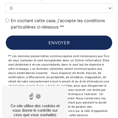
En cochant cette case, j'accepte les conditions
particulières ci-dessous **
ENVOYER
** Les données personnelles communiquées sont nécessaires aux fins
de vous contacter et sont enregistrées dans un fichier informatisé. Elles
sont destinées à et ses sous-traitants dans le seul but de répondre à
votre message. Les données collectées seront communiquées aux
seuls destinataires suivants: . Vous disposez de droits d’accès, de
rectification, d’effacement, de portabilité, de limitation, d’opposition, de
retrait de votre consentement à tout moment et du droit d’introduire une
réclamation auprès d’une autorité de contrôle, ainsi que d’organiser le
sort de vos données post-mortem. Vous pouvez exercer ces droits par
voie postale à l'adresse ou par courrier électronique à l'adresse . Un
justificatif d'identité pourra vous être demandé. Nous conservons vos
données pendant la période de prise de contact puis pendant la durée
Ce site utilise des cookies et
de prescription légale aux fins probatoires et de gestion des
vous donne le contrôle sur
contentieux. Vous avez le droit de vous inscrire sur la liste d'opposition
ceux que vous souhaitez
au démarchage téléphonique, disponible à cette adresse: