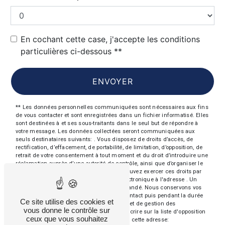
En cochant cette case, j'accepte les conditions
particulières ci-dessous **
ENVOYER
** Les données personnelles communiquées sont nécessaires aux fins
de vous contacter et sont enregistrées dans un fichier informatisé. Elles
sont destinées à et ses sous-traitants dans le seul but de répondre à
votre message. Les données collectées seront communiquées aux
seuls destinataires suivants: . Vous disposez de droits d’accès, de
rectification, d’effacement, de portabilité, de limitation, d’opposition, de
retrait de votre consentement à tout moment et du droit d’introduire une
réclamation auprès d’une autorité de contrôle, ainsi que d’organiser le
sort de vos données post-mortem. Vous pouvez exercer ces droits par
voie postale à l'adresse ou par courrier électronique à l'adresse . Un
justificatif d'identité pourra vous être demandé. Nous conservons vos
données pendant la période de prise de contact puis pendant la durée
Ce site utilise des cookies et
de prescription légale aux fins probatoires et de gestion des
vous donne le contrôle sur
contentieux. Vous avez le droit de vous inscrire sur la liste d'opposition
ceux que vous souhaitez
au démarchage téléphonique, disponible à cette adresse: