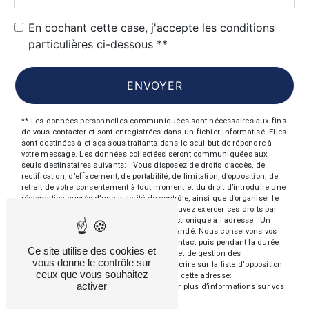
En cochant cette case, j'accepte les conditions
particulières ci-dessous **
ENVOYER
** Les données personnelles communiquées sont nécessaires aux fins
de vous contacter et sont enregistrées dans un fichier informatisé. Elles
sont destinées à et ses sous-traitants dans le seul but de répondre à
votre message. Les données collectées seront communiquées aux
seuls destinataires suivants: . Vous disposez de droits d’accès, de
rectification, d’effacement, de portabilité, de limitation, d’opposition, de
retrait de votre consentement à tout moment et du droit d’introduire une
réclamation auprès d’une autorité de contrôle, ainsi que d’organiser le
sort de vos données post-mortem. Vous pouvez exercer ces droits par
voie postale à l'adresse ou par courrier électronique à l'adresse . Un
justificatif d'identité pourra vous être demandé. Nous conservons vos
données pendant la période de prise de contact puis pendant la durée
Ce site utilise des cookies et
de prescription légale aux fins probatoires et de gestion des
vous donne le contrôle sur
contentieux. Vous avez le droit de vous inscrire sur la liste d'opposition
ceux que vous souhaitez
au démarchage téléphonique, disponible à cette adresse:
activer
Bloctel.gouv.fr
. Consultez le site cnil.fr pour plus d’informations sur vos
droits.