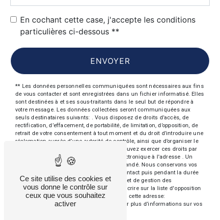
En cochant cette case, j'accepte les conditions
particulières ci-dessous **
ENVOYER
** Les données personnelles communiquées sont nécessaires aux fins
de vous contacter et sont enregistrées dans un fichier informatisé. Elles
sont destinées à et ses sous-traitants dans le seul but de répondre à
votre message. Les données collectées seront communiquées aux
seuls destinataires suivants: . Vous disposez de droits d’accès, de
rectification, d’effacement, de portabilité, de limitation, d’opposition, de
retrait de votre consentement à tout moment et du droit d’introduire une
réclamation auprès d’une autorité de contrôle, ainsi que d’organiser le
sort de vos données post-mortem. Vous pouvez exercer ces droits par
voie postale à l'adresse ou par courrier électronique à l'adresse . Un
justificatif d'identité pourra vous être demandé. Nous conservons vos
données pendant la période de prise de contact puis pendant la durée
Ce site utilise des cookies et
de prescription légale aux fins probatoires et de gestion des
vous donne le contrôle sur
contentieux. Vous avez le droit de vous inscrire sur la liste d'opposition
ceux que vous souhaitez
au démarchage téléphonique, disponible à cette adresse:
activer
Bloctel.gouv.fr
. Consultez le site cnil.fr pour plus d’informations sur vos
droits.