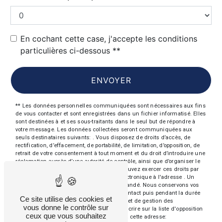
En cochant cette case, j'accepte les conditions
particulières ci-dessous **
ENVOYER
** Les données personnelles communiquées sont nécessaires aux fins
de vous contacter et sont enregistrées dans un fichier informatisé. Elles
sont destinées à et ses sous-traitants dans le seul but de répondre à
votre message. Les données collectées seront communiquées aux
seuls destinataires suivants: . Vous disposez de droits d’accès, de
rectification, d’effacement, de portabilité, de limitation, d’opposition, de
retrait de votre consentement à tout moment et du droit d’introduire une
réclamation auprès d’une autorité de contrôle, ainsi que d’organiser le
sort de vos données post-mortem. Vous pouvez exercer ces droits par
voie postale à l'adresse ou par courrier électronique à l'adresse . Un
justificatif d'identité pourra vous être demandé. Nous conservons vos
données pendant la période de prise de contact puis pendant la durée
Ce site utilise des cookies et
de prescription légale aux fins probatoires et de gestion des
vous donne le contrôle sur
contentieux. Vous avez le droit de vous inscrire sur la liste d'opposition
ceux que vous souhaitez
au démarchage téléphonique, disponible à cette adresse: