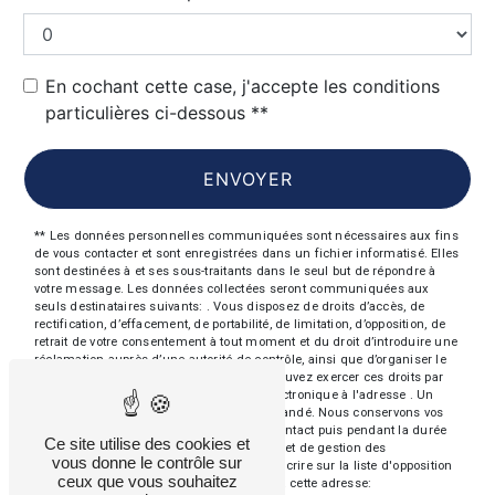
En cochant cette case, j'accepte les conditions
particulières ci-dessous **
ENVOYER
** Les données personnelles communiquées sont nécessaires aux fins
de vous contacter et sont enregistrées dans un fichier informatisé. Elles
sont destinées à et ses sous-traitants dans le seul but de répondre à
votre message. Les données collectées seront communiquées aux
seuls destinataires suivants: . Vous disposez de droits d’accès, de
rectification, d’effacement, de portabilité, de limitation, d’opposition, de
retrait de votre consentement à tout moment et du droit d’introduire une
réclamation auprès d’une autorité de contrôle, ainsi que d’organiser le
sort de vos données post-mortem. Vous pouvez exercer ces droits par
voie postale à l'adresse ou par courrier électronique à l'adresse . Un
justificatif d'identité pourra vous être demandé. Nous conservons vos
données pendant la période de prise de contact puis pendant la durée
Ce site utilise des cookies et
de prescription légale aux fins probatoires et de gestion des
vous donne le contrôle sur
contentieux. Vous avez le droit de vous inscrire sur la liste d'opposition
ceux que vous souhaitez
au démarchage téléphonique, disponible à cette adresse: