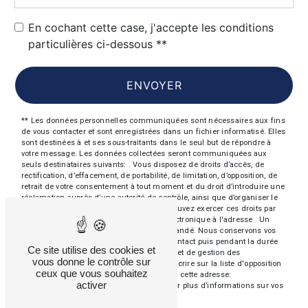
En cochant cette case, j'accepte les conditions
particulières ci-dessous **
ENVOYER
** Les données personnelles communiquées sont nécessaires aux fins
de vous contacter et sont enregistrées dans un fichier informatisé. Elles
sont destinées à et ses sous-traitants dans le seul but de répondre à
votre message. Les données collectées seront communiquées aux
seuls destinataires suivants: . Vous disposez de droits d’accès, de
rectification, d’effacement, de portabilité, de limitation, d’opposition, de
retrait de votre consentement à tout moment et du droit d’introduire une
réclamation auprès d’une autorité de contrôle, ainsi que d’organiser le
sort de vos données post-mortem. Vous pouvez exercer ces droits par
voie postale à l'adresse ou par courrier électronique à l'adresse . Un
justificatif d'identité pourra vous être demandé. Nous conservons vos
données pendant la période de prise de contact puis pendant la durée
Ce site utilise des cookies et
de prescription légale aux fins probatoires et de gestion des
vous donne le contrôle sur
contentieux. Vous avez le droit de vous inscrire sur la liste d'opposition
ceux que vous souhaitez
au démarchage téléphonique, disponible à cette adresse:
activer
Bloctel.gouv.fr
. Consultez le site cnil.fr pour plus d’informations sur vos
droits.