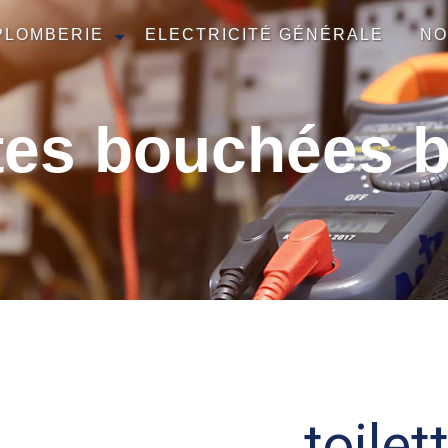
PLOMBERIE
ELECTRICITÉ GÉNÉRALE
NO
ttes bouchées b
toilet