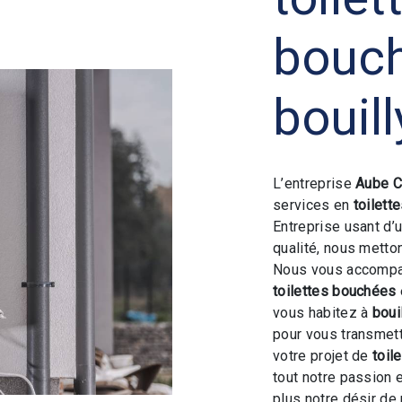
bouc
bouill
L’entreprise
Aube C
services en
toilett
Entreprise usant d’
qualité, nous metto
Nous vous accompag
toilettes bouchées
vous habitez à
boui
pour vous transmet
votre projet de
toil
tout notre passion 
plus notre désir de 