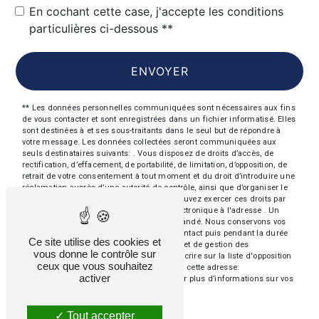
En cochant cette case, j'accepte les conditions
particulières ci-dessous **
ENVOYER
** Les données personnelles communiquées sont nécessaires aux fins
de vous contacter et sont enregistrées dans un fichier informatisé. Elles
sont destinées à et ses sous-traitants dans le seul but de répondre à
votre message. Les données collectées seront communiquées aux
seuls destinataires suivants: . Vous disposez de droits d’accès, de
rectification, d’effacement, de portabilité, de limitation, d’opposition, de
retrait de votre consentement à tout moment et du droit d’introduire une
réclamation auprès d’une autorité de contrôle, ainsi que d’organiser le
sort de vos données post-mortem. Vous pouvez exercer ces droits par
voie postale à l'adresse ou par courrier électronique à l'adresse . Un
justificatif d'identité pourra vous être demandé. Nous conservons vos
données pendant la période de prise de contact puis pendant la durée
Ce site utilise des cookies et
de prescription légale aux fins probatoires et de gestion des
vous donne le contrôle sur
contentieux. Vous avez le droit de vous inscrire sur la liste d'opposition
ceux que vous souhaitez
au démarchage téléphonique, disponible à cette adresse:
activer
Bloctel.gouv.fr
. Consultez le site cnil.fr pour plus d’informations sur vos
droits.
Tout accepter