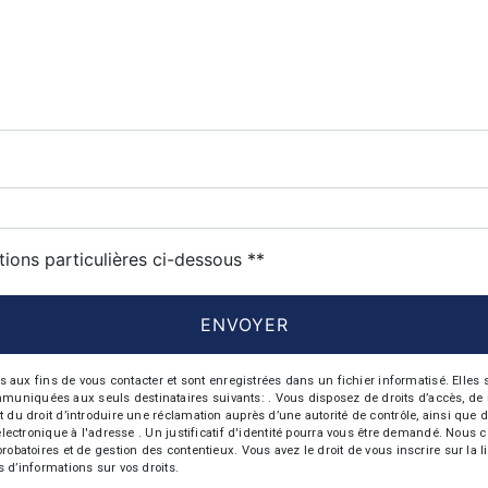
tions particulières ci-dessous **
ENVOYER
 fins de vous contacter et sont enregistrées dans un fichier informatisé. Elles so
iquées aux seuls destinataires suivants: . Vous disposez de droits d’accès, de recti
t du droit d’introduire une réclamation auprès d’une autorité de contrôle, ainsi qu
r électronique à l'adresse . Un justificatif d'identité pourra vous être demandé. Nou
probatoires et de gestion des contentieux. Vous avez le droit de vous inscrire sur la
us d’informations sur vos droits.