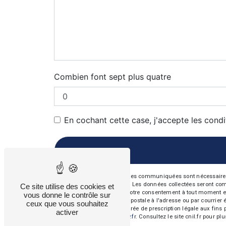
Combien font sept plus quatre
En cochant cette case, j'accepte les condi
** Les données personnelles communiquées sont nécessaires aux
répondre à votre message. Les données collectées seront commun
Ce site utilise des cookies et
d’opposition, de retrait de votre consentement à tout moment e
vous donne le contrôle sur
exercer ces droits par voie postale à l'adresse ou par courrie
ceux que vous souhaitez
contact puis pendant la durée de prescription légale aux fins 
activer
cette adresse:
Bloctel.gouv.fr
. Consultez le site cnil.fr pour pl