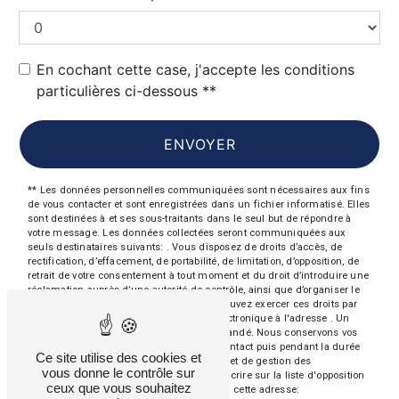
En cochant cette case, j'accepte les conditions
particulières ci-dessous **
ENVOYER
** Les données personnelles communiquées sont nécessaires aux fins
de vous contacter et sont enregistrées dans un fichier informatisé. Elles
sont destinées à et ses sous-traitants dans le seul but de répondre à
votre message. Les données collectées seront communiquées aux
seuls destinataires suivants: . Vous disposez de droits d’accès, de
rectification, d’effacement, de portabilité, de limitation, d’opposition, de
retrait de votre consentement à tout moment et du droit d’introduire une
réclamation auprès d’une autorité de contrôle, ainsi que d’organiser le
sort de vos données post-mortem. Vous pouvez exercer ces droits par
voie postale à l'adresse ou par courrier électronique à l'adresse . Un
justificatif d'identité pourra vous être demandé. Nous conservons vos
données pendant la période de prise de contact puis pendant la durée
Ce site utilise des cookies et
de prescription légale aux fins probatoires et de gestion des
vous donne le contrôle sur
contentieux. Vous avez le droit de vous inscrire sur la liste d'opposition
ceux que vous souhaitez
au démarchage téléphonique, disponible à cette adresse: