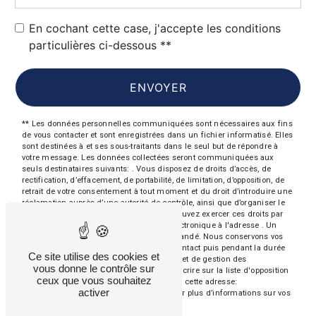
En cochant cette case, j'accepte les conditions
particulières ci-dessous **
ENVOYER
** Les données personnelles communiquées sont nécessaires aux fins
de vous contacter et sont enregistrées dans un fichier informatisé. Elles
sont destinées à et ses sous-traitants dans le seul but de répondre à
votre message. Les données collectées seront communiquées aux
seuls destinataires suivants: . Vous disposez de droits d’accès, de
rectification, d’effacement, de portabilité, de limitation, d’opposition, de
retrait de votre consentement à tout moment et du droit d’introduire une
réclamation auprès d’une autorité de contrôle, ainsi que d’organiser le
sort de vos données post-mortem. Vous pouvez exercer ces droits par
voie postale à l'adresse ou par courrier électronique à l'adresse . Un
justificatif d'identité pourra vous être demandé. Nous conservons vos
données pendant la période de prise de contact puis pendant la durée
Ce site utilise des cookies et
de prescription légale aux fins probatoires et de gestion des
vous donne le contrôle sur
contentieux. Vous avez le droit de vous inscrire sur la liste d'opposition
ceux que vous souhaitez
au démarchage téléphonique, disponible à cette adresse:
activer
Bloctel.gouv.fr
. Consultez le site cnil.fr pour plus d’informations sur vos
droits.