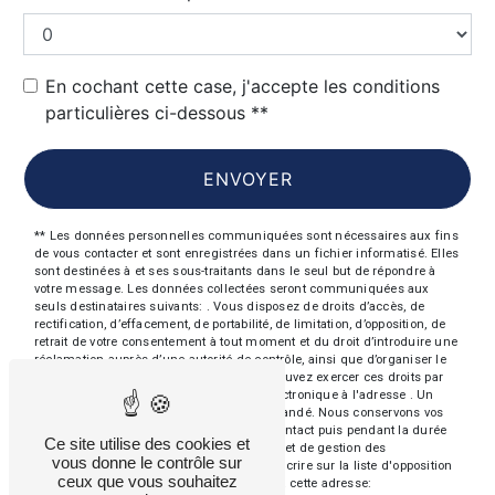
En cochant cette case, j'accepte les conditions
particulières ci-dessous **
ENVOYER
** Les données personnelles communiquées sont nécessaires aux fins
de vous contacter et sont enregistrées dans un fichier informatisé. Elles
sont destinées à et ses sous-traitants dans le seul but de répondre à
votre message. Les données collectées seront communiquées aux
seuls destinataires suivants: . Vous disposez de droits d’accès, de
rectification, d’effacement, de portabilité, de limitation, d’opposition, de
retrait de votre consentement à tout moment et du droit d’introduire une
réclamation auprès d’une autorité de contrôle, ainsi que d’organiser le
sort de vos données post-mortem. Vous pouvez exercer ces droits par
voie postale à l'adresse ou par courrier électronique à l'adresse . Un
justificatif d'identité pourra vous être demandé. Nous conservons vos
données pendant la période de prise de contact puis pendant la durée
Ce site utilise des cookies et
de prescription légale aux fins probatoires et de gestion des
vous donne le contrôle sur
contentieux. Vous avez le droit de vous inscrire sur la liste d'opposition
ceux que vous souhaitez
au démarchage téléphonique, disponible à cette adresse: