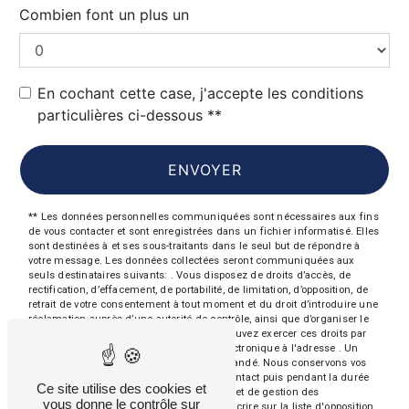
Combien font un plus un
En cochant cette case, j'accepte les conditions
particulières ci-dessous **
ENVOYER
** Les données personnelles communiquées sont nécessaires aux fins
de vous contacter et sont enregistrées dans un fichier informatisé. Elles
sont destinées à et ses sous-traitants dans le seul but de répondre à
votre message. Les données collectées seront communiquées aux
seuls destinataires suivants: . Vous disposez de droits d’accès, de
rectification, d’effacement, de portabilité, de limitation, d’opposition, de
retrait de votre consentement à tout moment et du droit d’introduire une
réclamation auprès d’une autorité de contrôle, ainsi que d’organiser le
sort de vos données post-mortem. Vous pouvez exercer ces droits par
voie postale à l'adresse ou par courrier électronique à l'adresse . Un
justificatif d'identité pourra vous être demandé. Nous conservons vos
données pendant la période de prise de contact puis pendant la durée
Ce site utilise des cookies et
de prescription légale aux fins probatoires et de gestion des
vous donne le contrôle sur
contentieux. Vous avez le droit de vous inscrire sur la liste d'opposition