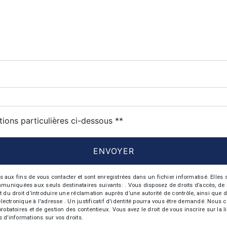
tions particulières ci-dessous **
ENVOYER
 fins de vous contacter et sont enregistrées dans un fichier informatisé. Elles so
iquées aux seuls destinataires suivants: . Vous disposez de droits d’accès, de recti
t du droit d’introduire une réclamation auprès d’une autorité de contrôle, ainsi qu
r électronique à l'adresse . Un justificatif d'identité pourra vous être demandé. Nou
probatoires et de gestion des contentieux. Vous avez le droit de vous inscrire sur la
us d’informations sur vos droits.