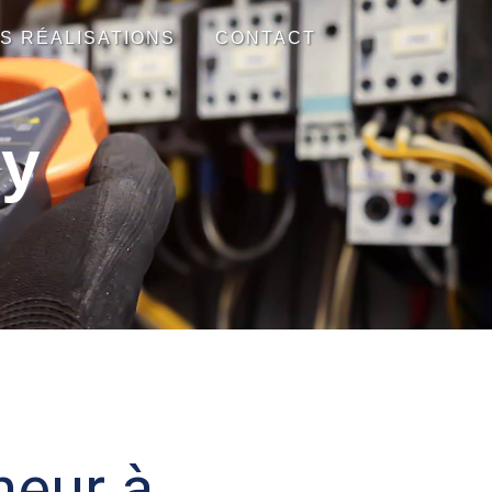
S RÉALISATIONS
CONTACT
ly
eur à