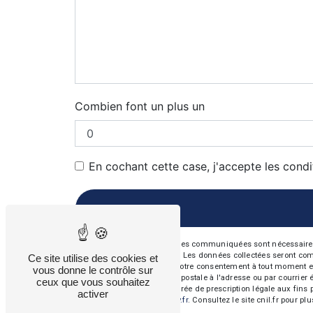
Combien font un plus un
En cochant cette case, j'accepte les condi
** Les données personnelles communiquées sont nécessaires aux
répondre à votre message. Les données collectées seront commun
Ce site utilise des cookies et
d’opposition, de retrait de votre consentement à tout moment e
vous donne le contrôle sur
exercer ces droits par voie postale à l'adresse ou par courrie
ceux que vous souhaitez
contact puis pendant la durée de prescription légale aux fins 
activer
cette adresse:
Bloctel.gouv.fr
. Consultez le site cnil.fr pour pl